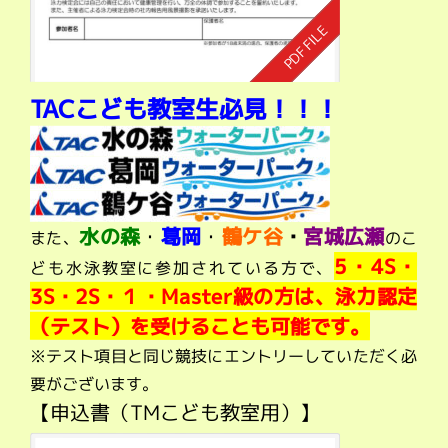
TACこども教室生必見！！！
水の森
・
葛岡
・
鶴ケ谷
・
宮城広瀬
また、
のこ
5・4S・
ども水泳教室に参加されている方で、
3S・2S・１・Master級の方は、泳力認定
（テスト）を受けることも可能です。
※テスト項目と同じ競技にエントリーしていただく必
要がございます。
【申込書（TMこども教室用）】