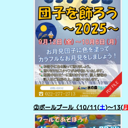
②ボールプール〈1
0/11(
土
)～13(