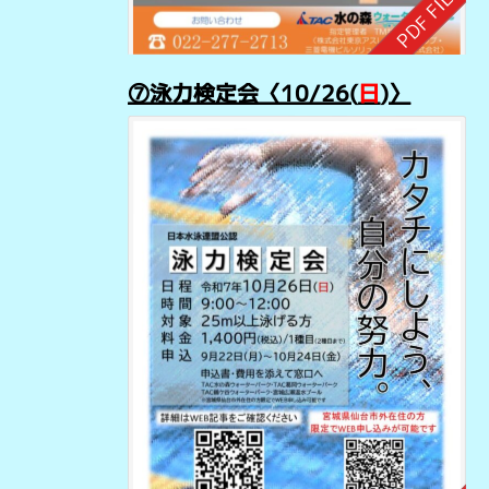
⑦泳力検定会
〈10/26(
日
)〉