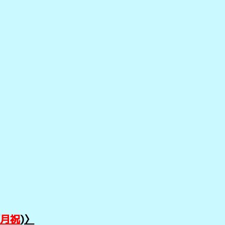
(
月祝
)〉