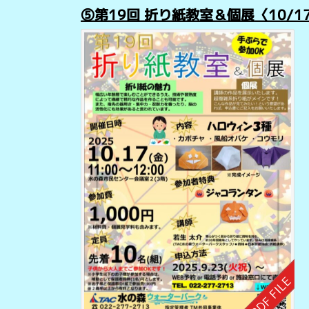
⑤第19回 折り紙教室＆個展
〈10/1