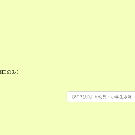
窓口のみ）
【8/17(月)】👨幼児・小学生水泳..