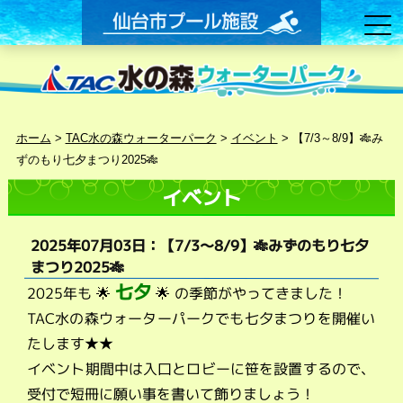
ホーム
>
TAC水の森ウォーターパーク
>
イベント
>
【7/3～8/9】🎋み
ずのもり七夕まつり2025🎋
イベント
2025年07月03日：【7/3～8/9】🎋みずのもり七夕
まつり2025🎋
七夕
2025年も 🌟
🌟 の季節がやってきました！
TAC水の森ウォーターパークでも七夕まつりを開催い
たします★★
イベント期間中は入口とロビーに笹を設置するので、
受付で短冊に願い事を書いて飾りましょう！