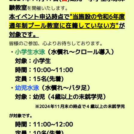
験教室
を開催いたします。
本イベント申込時点で
"当施設の令和6年度
通年制プール教室に在籍していない方"
が
対象です。
皆様のご参加、心よりお待ちしております。
・
小学生水泳
（水慣れ～クロール導入）
対象：小学生
時間：10:00~11:00
定員：15名(先着)
・
幼児水泳
（水慣れ～バタ足）
対象：幼児（4歳以上の未就学児）
※2024年11月末の時点で４歳以上の未就学児
が対象です。
時間：11:00~12:00
定員：10名(先着)