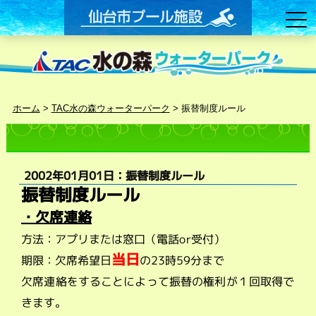
ホーム
>
TAC水の森ウォーターパーク
>
振替制度ルール
2002年01月01日：振替制度ルール
振替制度ルール
・欠席連絡
方法：アプリまたは窓口（電話or受付）
当日
期限：欠席希望日
の23時59分まで
欠席連絡をすることによって振替の権利が１回取得で
きます。