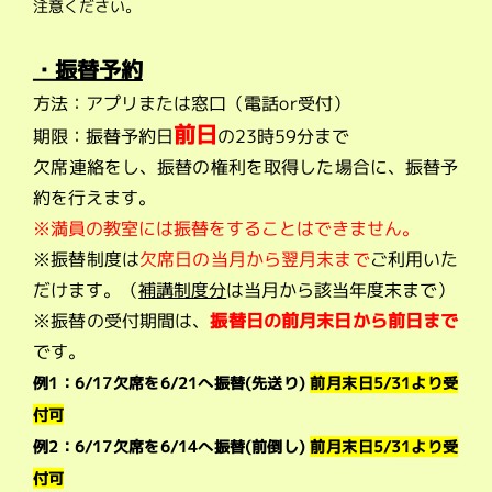
注意ください。
・振替予約
方法：アプリまたは窓口（電話or受付）
前日
期限：振替予約日
の23時59分まで
欠席連絡をし、振替の権利を取得した場合に、振替予
約を行えます。
※満員の教室には振替をすることはできません。
※振替制度は
欠席日の当月から翌月末まで
ご利用いた
だけます。（
補講制度分
は当月から該当年度末まで）
※振替の受付期間は、
振替日の前月末日から前日まで
です。
例1：6/17欠席を6/21へ振替(先送り)
前月末日5/31より受
付可
例2：6/17欠席を6/14へ振替(前倒し)
前月末日5/31より受
付可