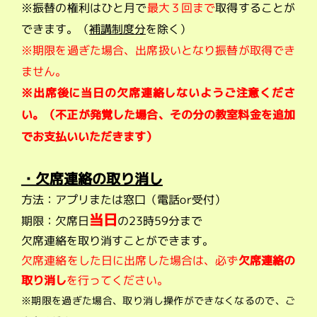
※振替の権利はひと月で
最大３回まで
取得することが
できます。（
補講制度分
を除く）
※期限を過ぎた場合、出席扱いとなり振替が取得でき
ません。
※出席後に当日の欠席連絡しないようご注意くださ
い。（不正が発覚した場合、その分の教室料金を追加
でお支払いいただきます）
・欠席連絡の取り消し
方法：アプリまたは窓口（電話or受付）
当日
期限：
欠席日
の23時59分まで
欠席連絡を取り消すことができます。
欠席連絡をした日に出席した場合は、必ず
欠席連絡の
取り消し
を行ってください。
※期限を過ぎた場合、取り消し操作ができなくなるので、ご