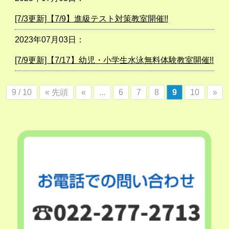
[7/3更新]【7/9】進級テスト対策教室開催!!
2023年07月03日：
[7/9更新]【7/17】幼児・小学生水泳無料体験教室開催!!
9 / 10
« 先頭
«
...
6
7
8
9
10
»