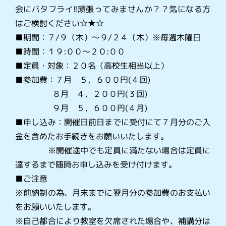
会にバタフライ!!頑張ってみませんか？？気になる方
はご検討ください☆★☆
■期間：７/９（木）～９/２４（木）※毎週木曜日
■時間：１９:００～２０:００
■定員・対象：２０名（高校生相当以上）
■参加費：７月 ５，６００円(４回)
８月 ４，２００円(３回)
９月 ５，６００円(４月)
■申し込み：開催日前日までに受付にて７月分のご入
金を含めたお手続きをお願いいたします。
※開催途中でも定員に満たない場合は定員に
達するまで随時お申し込みを受け付けます。
■ご注意
※前納制の為、月末までに翌月分の参加費のお支払い
をお願いいたします。
※自己都合により教室を欠席された場合や、補講分は