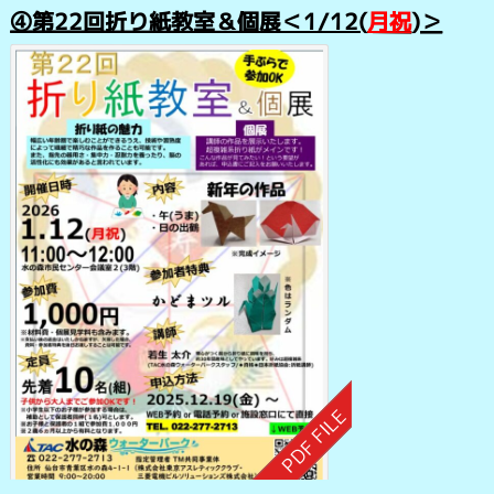
④
第22回折り紙教室＆個展
＜1/12(
月祝
)＞