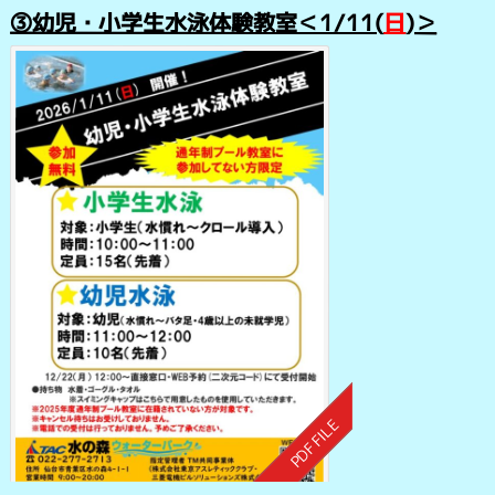
③幼児・小学生水泳体験教室＜1/11(
日
)＞