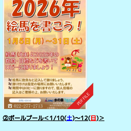
②
ボールプール＜1/10
(
土
)～12(
日
)＞