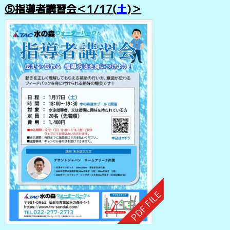
⑤指導者講習会
＜
1
/17
(
土
)＞