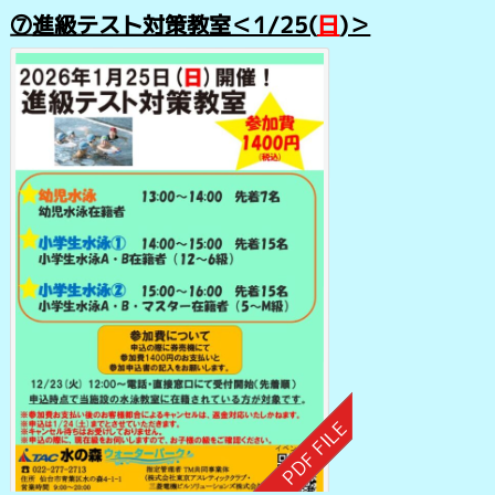
⑦
進級テスト対策教室＜1
/25(
日
)＞