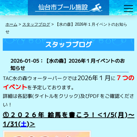
ホーム
>
スタッフブログ
>
【水の森】2026年１月イベントのお知ら
せ
スタッフブログ
2026-01-05：【水の森】2026年１月イベントのお
知らせ
2026年１月
７つ
の
TAC水の森ウォーターパークでは
に
イベント
を予定しております。
詳細は各記事(タイトルをクリック)及びPDFをご確認くださ
い！
①２０２６年 絵馬を書こう！
＜
1
/5(月)～
1/31(
土
)＞