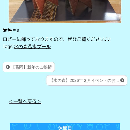
🐎🐎＝з
ロビーに飾っておりますので、ぜひご覧ください♪♪
Tags:
水の森温水プール
【葛岡】新年のご挨拶
【水の森】2026年２月イベントのお...
＜一覧へ戻る＞
休館日