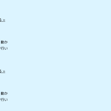
 »
を動か
で行い
 »
を動か
で行い