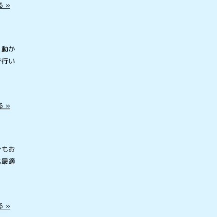
 »
を動か
で行い
 »
でもお
も最適
 »