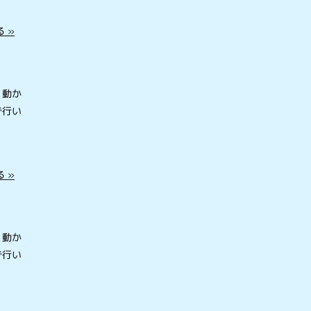
 »
を動か
で行い
 »
を動か
で行い