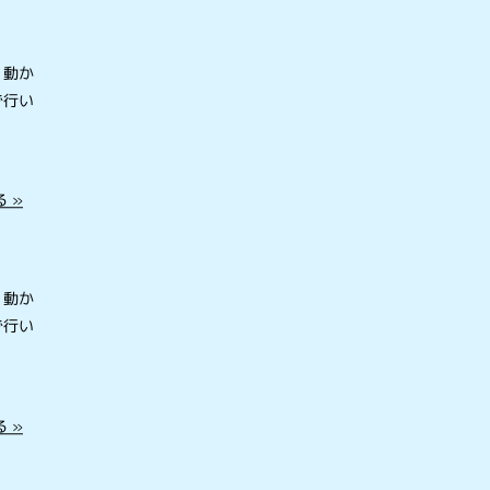
を動か
で行い
 »
を動か
で行い
 »