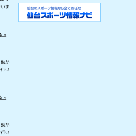
行いま
 »
を動か
で行い
 »
を動か
で行い