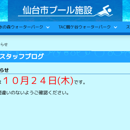
C水の森ウォーターパーク
TAC鶴ケ谷ウォーターパーク
ス
知らせ
スタッフブログ
知らせ
１０月２４日(木)
は
です。
間違いのないようご確認ください。