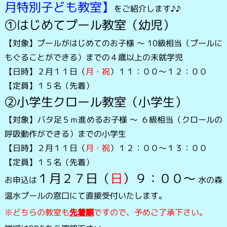
月特別子ども教室】
をご紹介します♪♪
①はじめてプール教室（幼児）
【対象】プールがはじめてのお子様 ～ 10級相当（プールに
もぐることができる）までの４歳以上の未就学児
【日時】２月１１日（
月・祝
）１１：００～１２：００
【定員】１５名（先着）
②小学生クロール教室（小学生）
【対象】バタ足５ｍ進めるお子様 ～ ６級相当（クロールの
呼吸動作ができる）までの小学生
【日時】２月１１日（
月・祝
）１２：００～１３：００
【定員】１５名（先着）
１月２７日（
日
）９：００～
お申込は
水の森
温水プールの窓口にて直接受付いたします。
※どちらの教室も
先着順
ですので、予めご了承下さい。