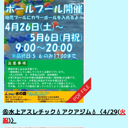
⑥水上アスレチック💧アクアジム💧〈4/29(
火
祝
)〉