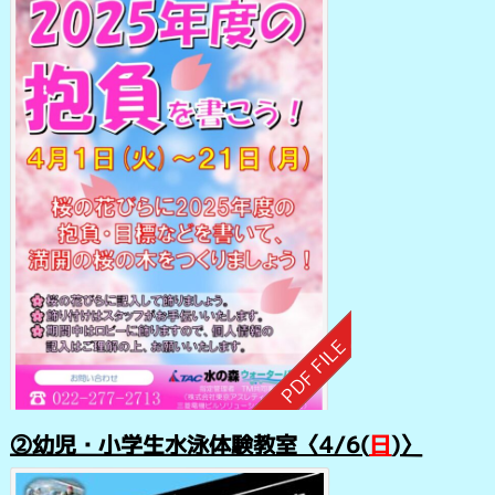
②幼児・小学生水泳体験教室〈4/6(
日
)〉