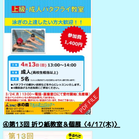
④第13回 折り紙教室＆個展〈4/17(木)〉