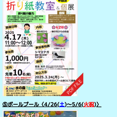
⑤ボールプール〈4/26(
土
)～5/6(
火祝
)〉