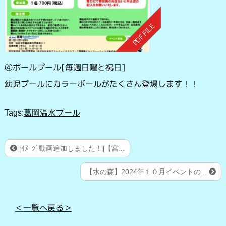
④ボールプール[毎週日曜と祝日]
幼児プールにカラーボールがたくさん登場します！！
Tags:
葛岡温水プール
[ｲﾒｰｼﾞ動画追加しました！]【宮...
【水の森】2024年１０月イベントの...
＜一覧へ戻る＞