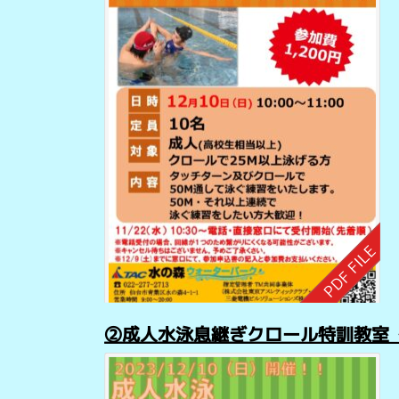
②成人水泳息継ぎクロール特訓教室〈1