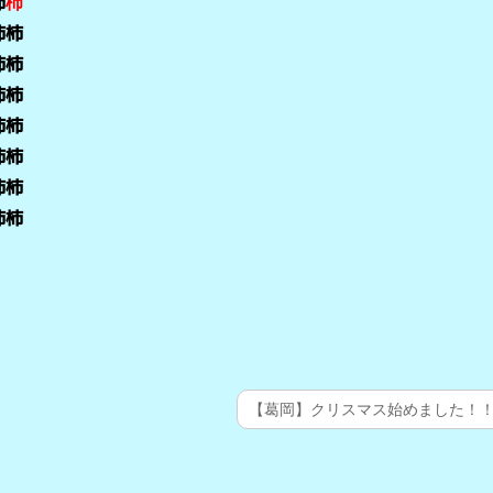
柿
杮
柿柿
柿柿
柿柿
柿柿
柿柿
柿柿
柿柿
【葛岡】クリスマス始めました！