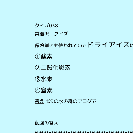
クイズ038
常識択一クイズ
ドライアイス
保冷剤にも使われている
①酸素
②二酸化炭素
③水素
④窒素
答え
は次の水の森のブログで！
前回
の答え